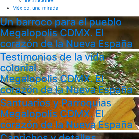
Instituciones
México, una mirada
Un barroco para el pueblo
Megalopolis CDMX. El
corazón de la Nueva España
Testimonios de la vida
colonial
Megalopolis CDMX. El
corazón de la Nueva España
Santuarios y Parroquias
Megalopolis CDMX. El
corazón de la Nueva España
Caprichos y detalles