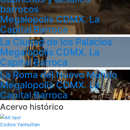
barrocos
Megalopolis CDMX. La
Capital Barroca
La Ciudad de los Palacios
Megalopolis CDMX. La
Capital Barroca
La Roma del Nuevo Mundo
Megalopolis CDMX. La
Capital Barroca
Acervo histórico
Códice Yanhuitlán