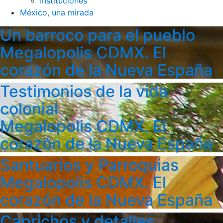
Instituciones
México, una mirada
Un barroco para el pueblo
Megalopolis CDMX. El
corazón de la Nueva España
Testimonios de la vida
colonial
Megalopolis CDMX. El
corazón de la Nueva España
Santuarios y Parroquias
Megalopolis CDMX. El
corazón de la Nueva España
Caprichos y detalles