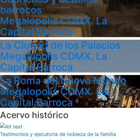
barrocos
Megalopolis CDMX. La
Capital Barroca
La Ciudad de los Palacios
Megalopolis CDMX. La
Capital Barroca
La Roma del Nuevo Mundo
Megalopolis CDMX. La
Capital Barroca
Acervo histórico
Testimonios y ejecutoria de nobleza de la familia