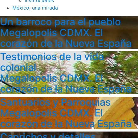
Instituciones
México, una mirada
Un barroco para el pueblo
Megalopolis CDMX. El
corazón de la Nueva España
Testimonios de la vida
colonial
Megalopolis CDMX. El
corazón de la Nueva España
Santuarios y Parroquias
Megalopolis CDMX. El
corazón de la Nueva España
Caprichos y detalles