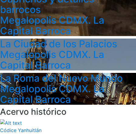
barrocos
Megalopolis CDMX. La
Capital Barroca
La Ciudad de los Palacios
Megalopolis CDMX. La
Capital Barroca
La Roma del Nuevo Mundo
Megalopolis CDMX. La
Capital Barroca
Acervo histórico
Códice Yanhuitlán