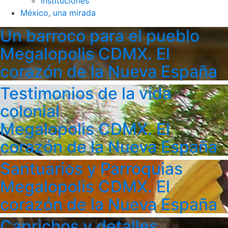
Instituciones
México, una mirada
Un barroco para el pueblo
Megalopolis CDMX. El
corazón de la Nueva España
Testimonios de la vida
colonial
Megalopolis CDMX. El
corazón de la Nueva España
Santuarios y Parroquias
Megalopolis CDMX. El
corazón de la Nueva España
Caprichos y detalles