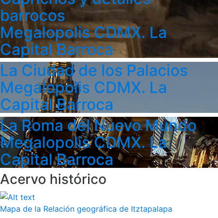
barrocos
Megalopolis CDMX. La
Capital Barroca
La Ciudad de los Palacios
Megalopolis CDMX. La
Capital Barroca
La Roma del Nuevo Mundo
Megalopolis CDMX. La
Capital Barroca
Acervo histórico
Mapa de la Relación geográfica de Itztapalapa