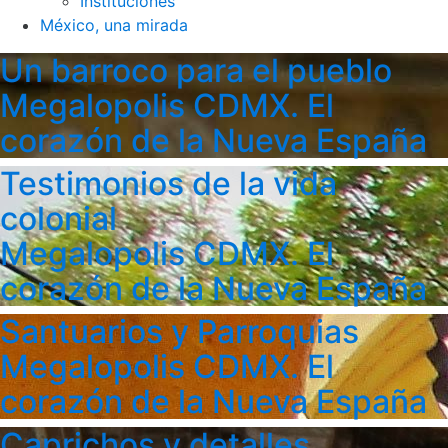
Instituciones
México, una mirada
Un barroco para el pueblo
Megalopolis CDMX. El
corazón de la Nueva España
Testimonios de la vida
colonial
Megalopolis CDMX. El
corazón de la Nueva España
Santuarios y Parroquias
Megalopolis CDMX. El
corazón de la Nueva España
Caprichos y detalles