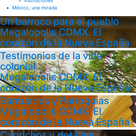
Instituciones
México, una mirada
Un barroco para el pueblo
Megalopolis CDMX. El
corazón de la Nueva España
Testimonios de la vida
colonial
Megalopolis CDMX. El
corazón de la Nueva España
Santuarios y Parroquias
Megalopolis CDMX. El
corazón de la Nueva España
Caprichos y detalles