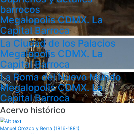
barrocos
Megalopolis CDMX. La
Capital Barroca
La Ciudad de los Palacios
Megalopolis CDMX. La
Capital Barroca
La Roma del Nuevo Mundo
Megalopolis CDMX. La
Capital Barroca
Acervo histórico
Manuel Orozco y Berra (1816-1881)