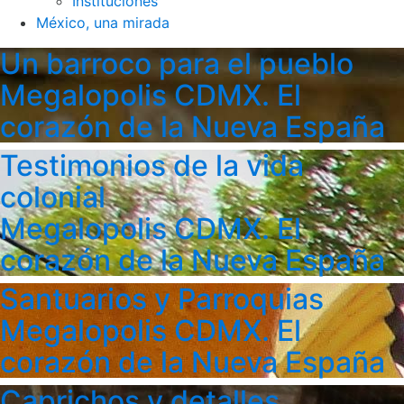
Instituciones
México, una mirada
Un barroco para el pueblo
Megalopolis CDMX. El
corazón de la Nueva España
Testimonios de la vida
colonial
Megalopolis CDMX. El
corazón de la Nueva España
Santuarios y Parroquias
Megalopolis CDMX. El
corazón de la Nueva España
Caprichos y detalles