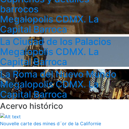
barrocos
Megalopolis CDMX. La
Capital Barroca
La Ciudad de los Palacios
Megalopolis CDMX. La
Capital Barroca
La Roma del Nuevo Mundo
Megalopolis CDMX. La
Capital Barroca
Acervo histórico
Nouvelle carte des mines d´or de la Californie