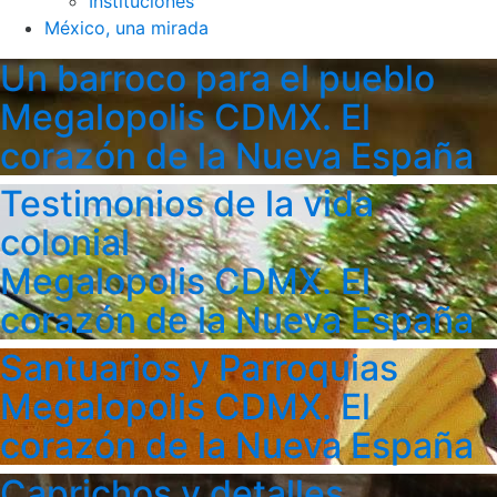
Instituciones
México, una mirada
Un barroco para el pueblo
Megalopolis CDMX. El
corazón de la Nueva España
Testimonios de la vida
colonial
Megalopolis CDMX. El
corazón de la Nueva España
Santuarios y Parroquias
Megalopolis CDMX. El
corazón de la Nueva España
Caprichos y detalles