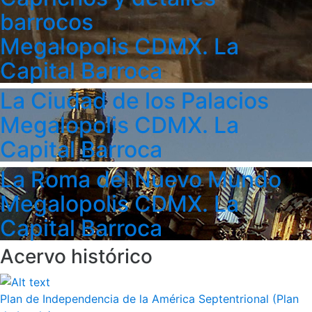
barrocos
Megalopolis CDMX. La
Capital Barroca
La Ciudad de los Palacios
Megalopolis CDMX. La
Capital Barroca
La Roma del Nuevo Mundo
Megalopolis CDMX. La
Capital Barroca
Acervo histórico
Plan de Independencia de la América Septentrional (Plan