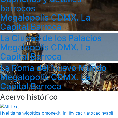
barrocos
Megalopolis CDMX. La
Capital Barroca
La Ciudad de los Palacios
Megalopolis CDMX. La
Capital Barroca
La Roma del Nuevo Mundo
Megalopolis CDMX. La
Capital Barroca
Acervo histórico
Hvei tlamahviçoltica omonexiti in ilhvicac tlatocacihvapilli