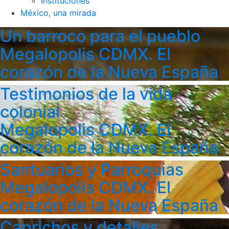
Instituciones
México, una mirada
Un barroco para el pueblo
Megalopolis CDMX. El
corazón de la Nueva España
Testimonios de la vida
colonial
Megalopolis CDMX. El
corazón de la Nueva España
Santuarios y Parroquias
Megalopolis CDMX. El
corazón de la Nueva España
Caprichos y detalles