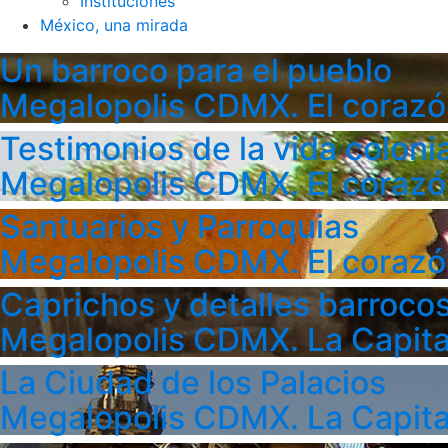
Instituciones
México, una mirada
Un barroco para el pueblo
Megalopolis CDMX. El corazó
Testimonios de la vida colonia
Megalopolis CDMX. El corazó
Santuarios y Parroquias
Megalopolis CDMX. El corazó
Caprichos y detalles barroco
Megalopolis CDMX. La Capita
La Ciudad de los Palacios
Megalopolis CDMX. La Capita