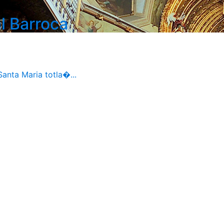
l Barroca
Santa Maria totla�...