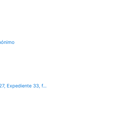
Anónimo
7, Expediente 33, f...