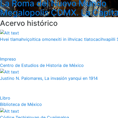
La Roma del Nuevo Mundo
Megalopolis CDMX. La Capita
Acervo histórico
Hvei tlamahviçoltica omonexiti in ilhvicac tlatocacihvapilli 
Impreso
Centro de Estudios de Historia de México
Justino N. Palomares, La invasión yanqui en 1914
Libro
Biblioteca de México
Códice Techialoyan de Cuajimalpa