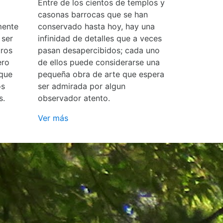
Entre de los cientos de templos y
casonas barrocas que se han
mente
conservado hasta hoy, hay una
 ser
infinidad de detalles que a veces
ros
pasan desapercibidos; cada uno
ero
de ellos puede considerarse una
 que
pequeña obra de arte que espera
os
ser admirada por algun
s.
observador atento.
Ver más