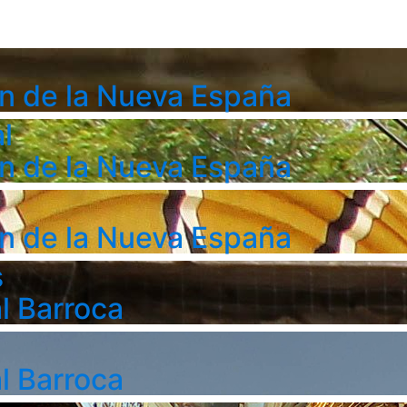
n de la Nueva España
l
n de la Nueva España
n de la Nueva España
s
l Barroca
l Barroca