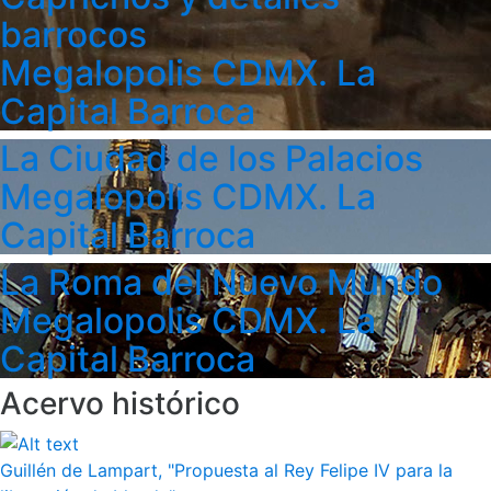
barrocos
Megalopolis CDMX. La
Capital Barroca
La Ciudad de los Palacios
Megalopolis CDMX. La
Capital Barroca
La Roma del Nuevo Mundo
Megalopolis CDMX. La
Capital Barroca
Acervo histórico
Guillén de Lampart, "Propuesta al Rey Felipe IV para la