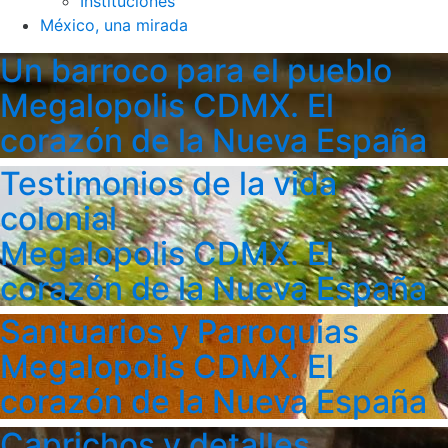
Instituciones
México, una mirada
Un barroco para el pueblo
Megalopolis CDMX. El
corazón de la Nueva España
Testimonios de la vida
colonial
Megalopolis CDMX. El
corazón de la Nueva España
Santuarios y Parroquias
Megalopolis CDMX. El
corazón de la Nueva España
Caprichos y detalles