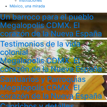
Instituciones
México, una mirada
Un barroco para el pueblo
Megalopolis CDMX. El
corazón de la Nueva España
Testimonios de la vida
colonial
Megalopolis CDMX. El
corazón de la Nueva España
Santuarios y Parroquias
Megalopolis CDMX. El
corazón de la Nueva España
Caprichos y detalles