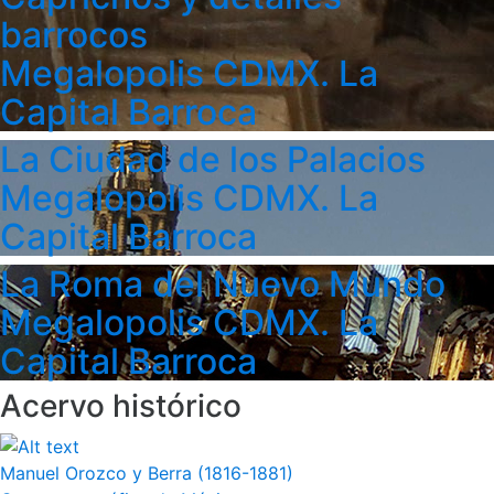
barrocos
Megalopolis CDMX. La
Capital Barroca
La Ciudad de los Palacios
Megalopolis CDMX. La
Capital Barroca
La Roma del Nuevo Mundo
Megalopolis CDMX. La
Capital Barroca
Acervo histórico
Manuel Orozco y Berra (1816-1881)