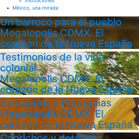
Instituciones
México, una mirada
Un barroco para el pueblo
Megalopolis CDMX. El
corazón de la Nueva España
Testimonios de la vida
colonial
Megalopolis CDMX. El
corazón de la Nueva España
Santuarios y Parroquias
Megalopolis CDMX. El
corazón de la Nueva España
Caprichos y detalles