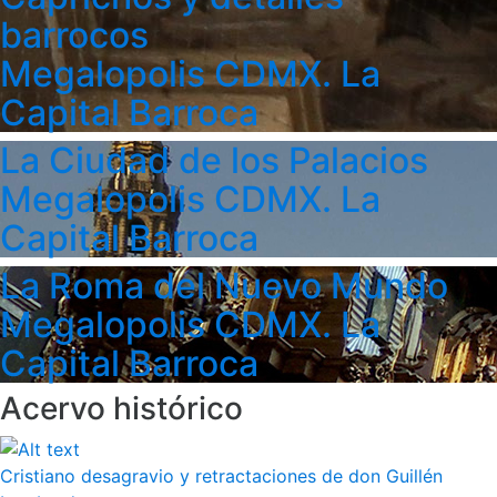
barrocos
Megalopolis CDMX. La
Capital Barroca
La Ciudad de los Palacios
Megalopolis CDMX. La
Capital Barroca
La Roma del Nuevo Mundo
Megalopolis CDMX. La
Capital Barroca
Acervo histórico
Cristiano desagravio y retractaciones de don Guillén