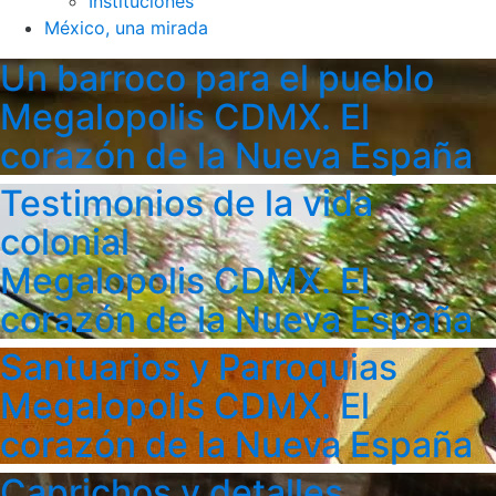
Instituciones
México, una mirada
Un barroco para el pueblo
Megalopolis CDMX. El
corazón de la Nueva España
Testimonios de la vida
colonial
Megalopolis CDMX. El
corazón de la Nueva España
Santuarios y Parroquias
Megalopolis CDMX. El
corazón de la Nueva España
Caprichos y detalles