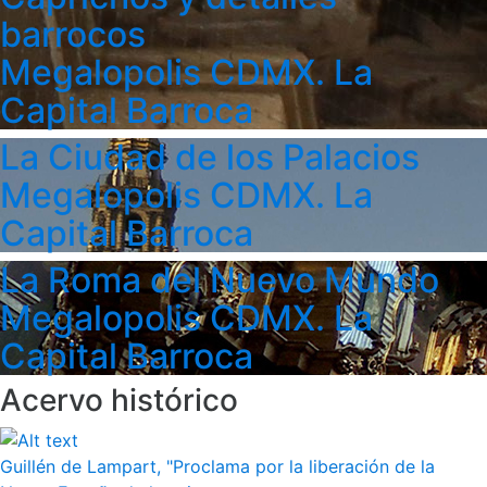
barrocos
Megalopolis CDMX. La
Capital Barroca
La Ciudad de los Palacios
Megalopolis CDMX. La
Capital Barroca
La Roma del Nuevo Mundo
Megalopolis CDMX. La
Capital Barroca
Acervo histórico
Guillén de Lampart, "Proclama por la liberación de la