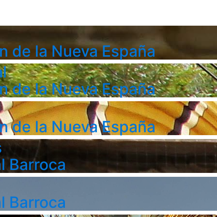
n de la Nueva España
l
n de la Nueva España
n de la Nueva España
s
l Barroca
l Barroca