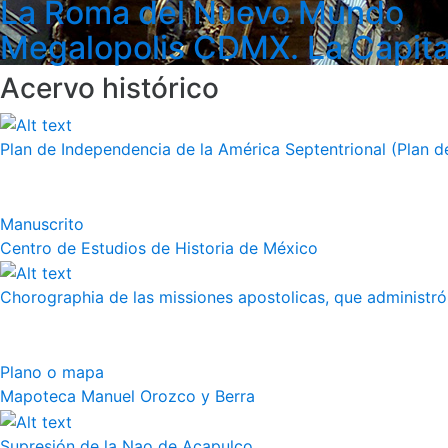
La Roma del Nuevo Mundo
Megalopolis CDMX. La Capita
Acervo histórico
Plan de Independencia de la América Septentrional (Plan de
Manuscrito
Centro de Estudios de Historia de México
Chorographia de las missiones apostolicas, que administró a
Plano o mapa
Mapoteca Manuel Orozco y Berra
Supresión de la Nao de Acapulco