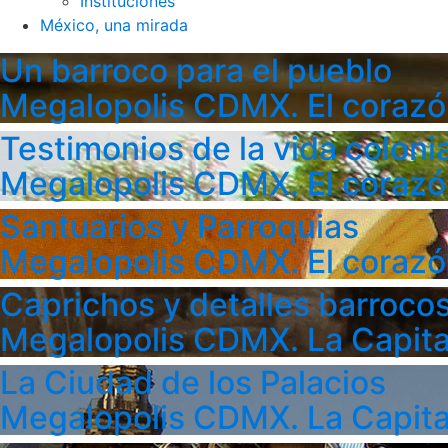
Instituciones
México, una mirada
Un barroco para el pueblo
Megalopolis CDMX. El corazó
Testimonios de la vida colonia
Megalopolis CDMX. El corazó
Santuarios y Parroquias
Megalopolis CDMX. El corazó
Caprichos y detalles barroco
Megalopolis CDMX. La Capita
La Ciudad de los Palacios
Megalopolis CDMX. La Capita