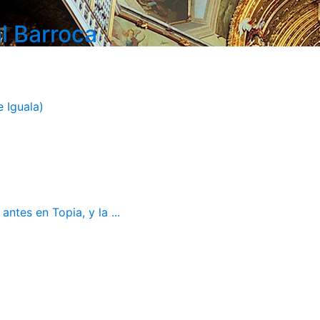
l Barroca
 Iguala)
ntes en Topia, y la ...