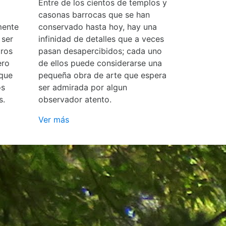
Entre de los cientos de templos y
casonas barrocas que se han
mente
conservado hasta hoy, hay una
 ser
infinidad de detalles que a veces
ros
pasan desapercibidos; cada uno
ero
de ellos puede considerarse una
 que
pequeña obra de arte que espera
os
ser admirada por algun
s.
observador atento.
Ver más