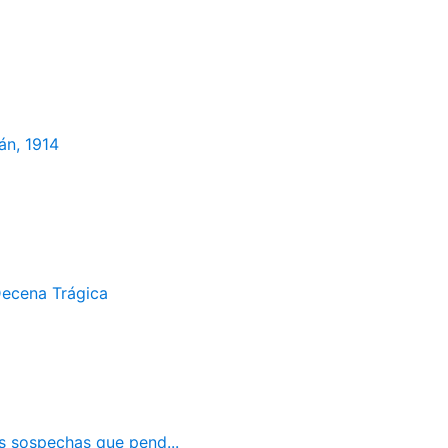
án, 1914
Decena Trágica
as sospechas que pend...