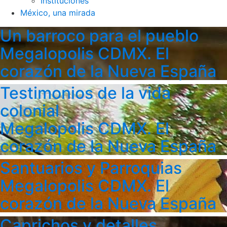
Instituciones
México, una mirada
Un barroco para el pueblo
Megalopolis CDMX. El
corazón de la Nueva España
Testimonios de la vida
colonial
Megalopolis CDMX. El
corazón de la Nueva España
Santuarios y Parroquias
Megalopolis CDMX. El
corazón de la Nueva España
Caprichos y detalles