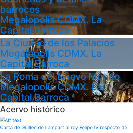
barrocos
Megalopolis CDMX. La
Capital Barroca
La Ciudad de los Palacios
Megalopolis CDMX. La
Capital Barroca
La Roma del Nuevo Mundo
Megalopolis CDMX. La
Capital Barroca
Acervo histórico
Carta de Guillén de Lampart al rey Felipe IV respecto de