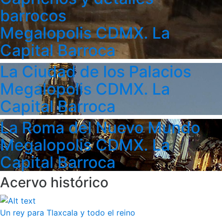
barrocos
Megalopolis CDMX. La
Capital Barroca
La Ciudad de los Palacios
Megalopolis CDMX. La
Capital Barroca
La Roma del Nuevo Mundo
Megalopolis CDMX. La
Capital Barroca
Acervo histórico
Un rey para Tlaxcala y todo el reino