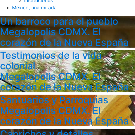
Instituciones
México, una mirada
Un barroco para el pueblo
Megalopolis CDMX. El
corazón de la Nueva España
Testimonios de la vida
colonial
Megalopolis CDMX. El
corazón de la Nueva España
Santuarios y Parroquias
Megalopolis CDMX. El
corazón de la Nueva España
Caprichos y detalles