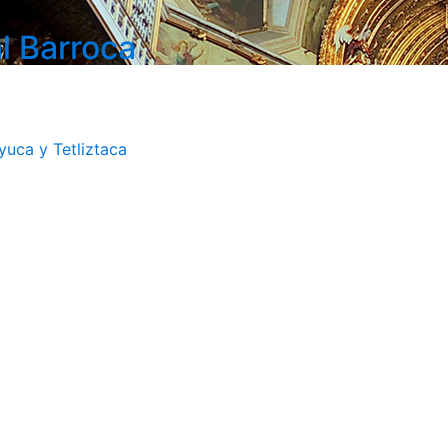
l Barroca
uca y Tetliztaca