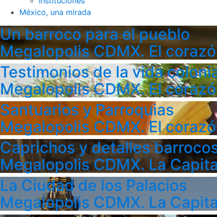
Instituciones
México, una mirada
Un barroco para el pueblo
Megalopolis CDMX. El corazó
Testimonios de la vida colonia
Megalopolis CDMX. El corazó
Santuarios y Parroquias
Megalopolis CDMX. El corazó
Caprichos y detalles barroco
Megalopolis CDMX. La Capita
La Ciudad de los Palacios
Megalopolis CDMX. La Capita