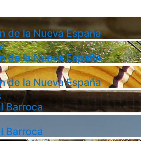
n de la Nueva España
l
n de la Nueva España
n de la Nueva España
s
l Barroca
l Barroca