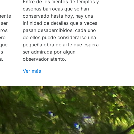
Entre de los cientos de templos y
casonas barrocas que se han
mente
conservado hasta hoy, hay una
 ser
infinidad de detalles que a veces
ros
pasan desapercibidos; cada uno
ero
de ellos puede considerarse una
 que
pequeña obra de arte que espera
os
ser admirada por algun
s.
observador atento.
Ver más