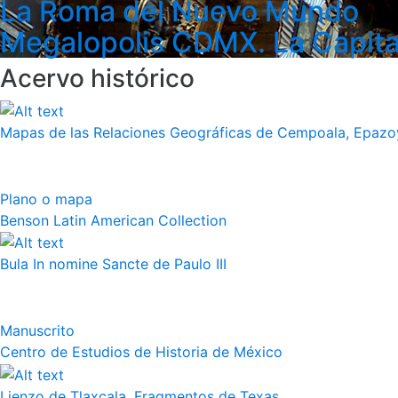
La Roma del Nuevo Mundo
Megalopolis CDMX. La Capita
Acervo histórico
Mapas de las Relaciones Geográficas de Cempoala, Epazoy
Plano o mapa
Benson Latin American Collection
Bula In nomine Sancte de Paulo III
Manuscrito
Centro de Estudios de Historia de México
Lienzo de Tlaxcala, Fragmentos de Texas