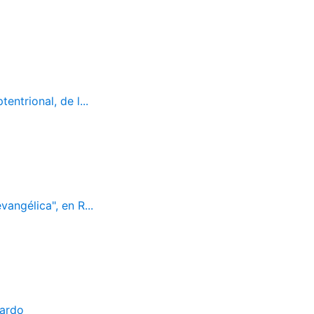
ntrional, de l...
vangélica", en R...
bardo