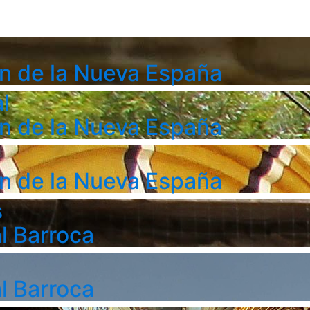
n de la Nueva España
l
n de la Nueva España
n de la Nueva España
s
l Barroca
l Barroca