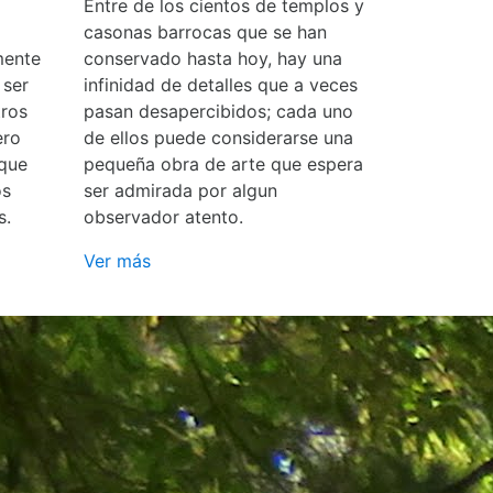
Entre de los cientos de templos y
casonas barrocas que se han
mente
conservado hasta hoy, hay una
 ser
infinidad de detalles que a veces
ros
pasan desapercibidos; cada uno
ero
de ellos puede considerarse una
 que
pequeña obra de arte que espera
os
ser admirada por algun
s.
observador atento.
Ver más