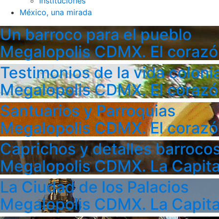
Instituciones
México, una mirada
Un barroco para el pueblo
Megalopolis CDMX. El corazó
Testimonios de la vida colonia
Megalopolis CDMX. El corazó
Santuarios y Parroquias
Megalopolis CDMX. El corazó
Caprichos y detalles barroco
Megalopolis CDMX. La Capita
La Ciudad de los Palacios
Megalopolis CDMX. La Capita