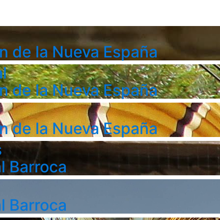
n de la Nueva España
l
n de la Nueva España
n de la Nueva España
s
l Barroca
l Barroca