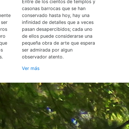
Entre de los cientos de templos y
casonas barrocas que se han
mente
conservado hasta hoy, hay una
 ser
infinidad de detalles que a veces
ros
pasan desapercibidos; cada uno
ero
de ellos puede considerarse una
 que
pequeña obra de arte que espera
os
ser admirada por algun
s.
observador atento.
Ver más