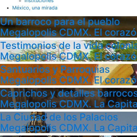
Instituciones
México, una mirada
Un barroco para el pueblo
Megalopolis CDMX. El corazó
Testimonios de la vida colonia
Megalopolis CDMX. El corazó
Santuarios y Parroquias
Megalopolis CDMX. El corazó
Caprichos y detalles barroco
Megalopolis CDMX. La Capita
La Ciudad de los Palacios
Megalopolis CDMX. La Capita