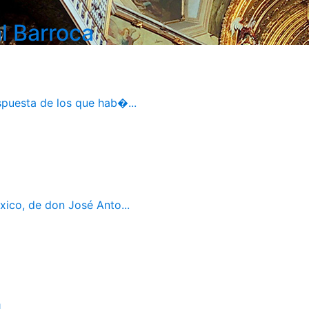
l Barroca
spuesta de los que hab�...
ico, de don José Anto...
1