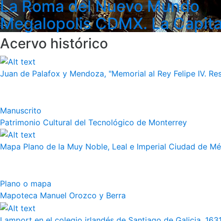
La Roma del Nuevo Mundo
Megalopolis CDMX. La Capita
Acervo histórico
Juan de Palafox y Mendoza, "Memorial al Rey Felipe IV. Re
Manuscrito
Patrimonio Cultural del Tecnológico de Monterrey
Mapa Plano de la Muy Noble, Leal e Imperial Ciudad de Méx
Plano o mapa
Mapoteca Manuel Orozco y Berra
Lamport en el colegio irlandés de Santiago de Galicia, 163