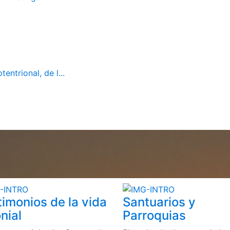
ntrional, de l...
timonios de la vida
Santuarios y
nial
Parroquias