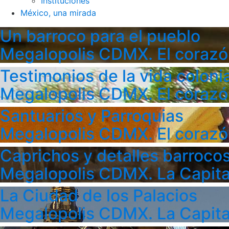
Instituciones
México, una mirada
Un barroco para el pueblo
Megalopolis CDMX. El corazó
Testimonios de la vida colonia
Megalopolis CDMX. El corazó
Santuarios y Parroquias
Megalopolis CDMX. El corazó
Caprichos y detalles barroco
Megalopolis CDMX. La Capita
La Ciudad de los Palacios
Megalopolis CDMX. La Capita