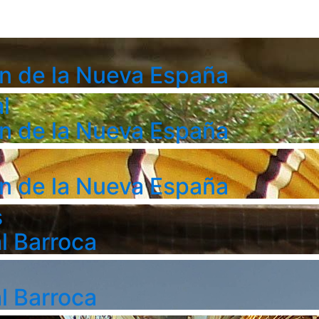
n de la Nueva España
l
n de la Nueva España
n de la Nueva España
s
l Barroca
l Barroca