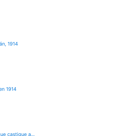
án, 1914
en 1914
ue castigue a...