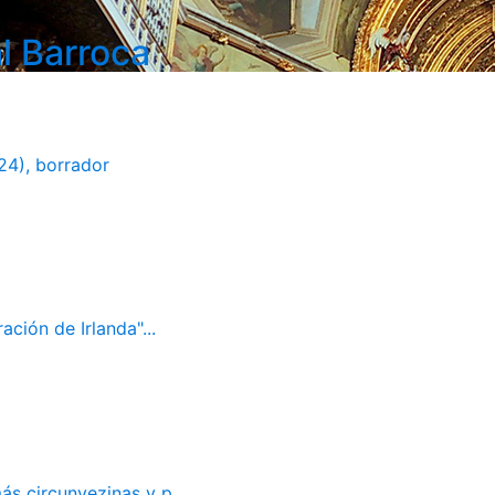
l Barroca
24), borrador
ación de Irlanda"...
ás circunvezinas y p...