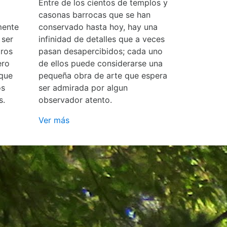
Entre de los cientos de templos y
casonas barrocas que se han
mente
conservado hasta hoy, hay una
 ser
infinidad de detalles que a veces
ros
pasan desapercibidos; cada uno
ero
de ellos puede considerarse una
 que
pequeña obra de arte que espera
os
ser admirada por algun
s.
observador atento.
Ver más