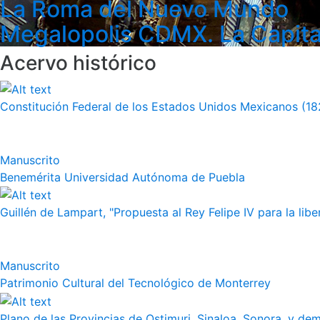
La Roma del Nuevo Mundo
Megalopolis CDMX. La Capita
Acervo histórico
Constitución Federal de los Estados Unidos Mexicanos (18
Manuscrito
Benemérita Universidad Autónoma de Puebla
Guillén de Lampart, "Propuesta al Rey Felipe IV para la liber
Manuscrito
Patrimonio Cultural del Tecnológico de Monterrey
Plano de las Provincias de Ostimuri, Sinaloa, Sonora, y dem