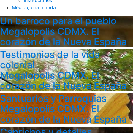
Instituciones
México, una mirada
Un barroco para el pueblo
Megalopolis CDMX. El
corazón de la Nueva España
Testimonios de la vida
colonial
Megalopolis CDMX. El
corazón de la Nueva España
Santuarios y Parroquias
Megalopolis CDMX. El
corazón de la Nueva España
Caprichos y detalles