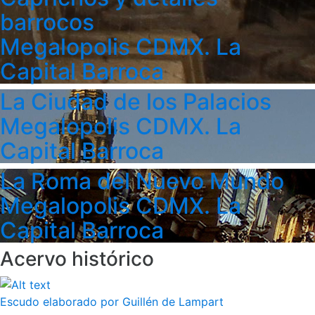
barrocos
Megalopolis CDMX. La
Capital Barroca
La Ciudad de los Palacios
Megalopolis CDMX. La
Capital Barroca
La Roma del Nuevo Mundo
Megalopolis CDMX. La
Capital Barroca
Acervo histórico
Escudo elaborado por Guillén de Lampart