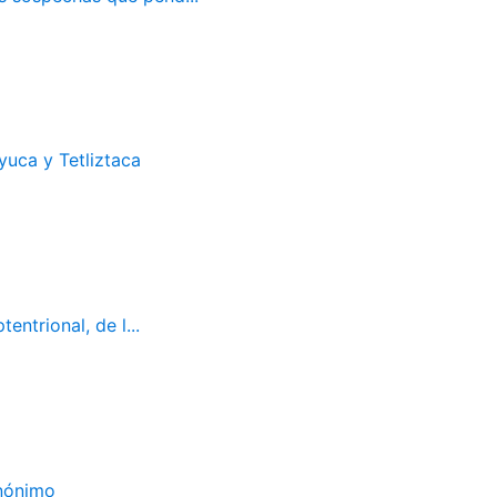
uca y Tetliztaca
ntrional, de l...
Anónimo