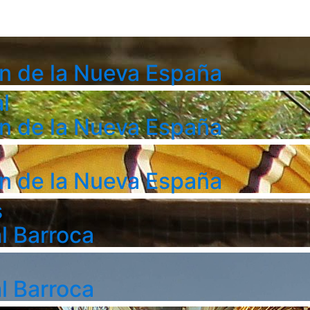
n de la Nueva España
l
n de la Nueva España
n de la Nueva España
s
l Barroca
l Barroca