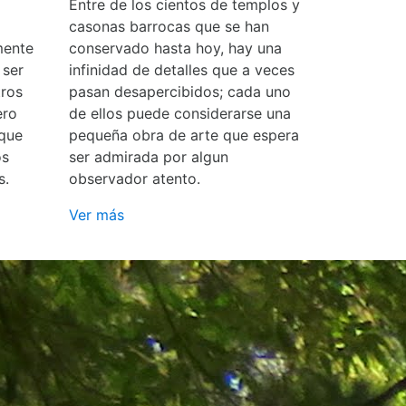
Entre de los cientos de templos y
casonas barrocas que se han
mente
conservado hasta hoy, hay una
 ser
infinidad de detalles que a veces
ros
pasan desapercibidos; cada uno
ero
de ellos puede considerarse una
 que
pequeña obra de arte que espera
os
ser admirada por algun
s.
observador atento.
Ver más