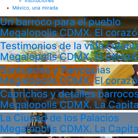
Instituciones
México, una mirada
Un barroco para el pueblo
Megalopolis CDMX. El corazó
Testimonios de la vida colonia
Megalopolis CDMX. El corazó
Santuarios y Parroquias
Megalopolis CDMX. El corazó
Caprichos y detalles barroco
Megalopolis CDMX. La Capita
La Ciudad de los Palacios
Megalopolis CDMX. La Capita