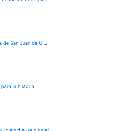
a de San Juan de Ul...
para la historia
as sospechas que pend...