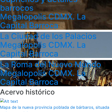
barrocos
Megalopolis CDMX. La
Capital Barroca
La Ciudad de los Palacios
Megalopolis CDMX. La
Capital Barroca
La Roma del Nuevo Mundo
Megalopolis CDMX. La
Capital Barroca
Acervo histórico
Mapa de la nueva provincia poblada de bárbaros, situada