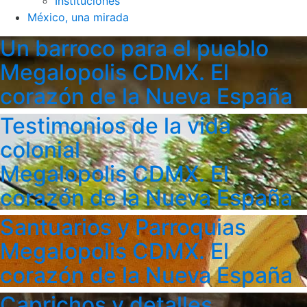
Instituciones
México, una mirada
Un barroco para el pueblo
Megalopolis CDMX. El
corazón de la Nueva España
Testimonios de la vida
colonial
Megalopolis CDMX. El
corazón de la Nueva España
Santuarios y Parroquias
Megalopolis CDMX. El
corazón de la Nueva España
Caprichos y detalles