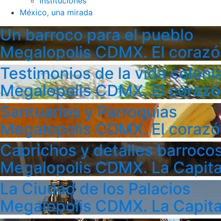
Instituciones
México, una mirada
Un barroco para el pueblo
Megalopolis CDMX. El corazó
Testimonios de la vida colonia
Megalopolis CDMX. El corazó
Santuarios y Parroquias
Megalopolis CDMX. El corazó
Caprichos y detalles barroco
Megalopolis CDMX. La Capita
La Ciudad de los Palacios
Megalopolis CDMX. La Capita