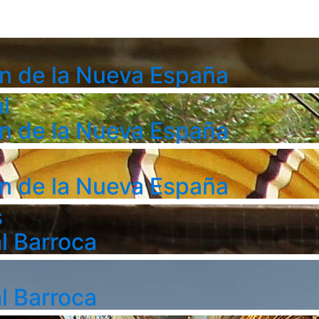
n de la Nueva España
l
n de la Nueva España
n de la Nueva España
s
l Barroca
l Barroca