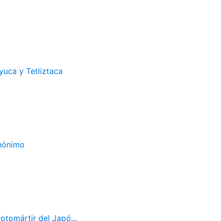
uca y Tetliztaca
Anónimo
otomártir del Japó...