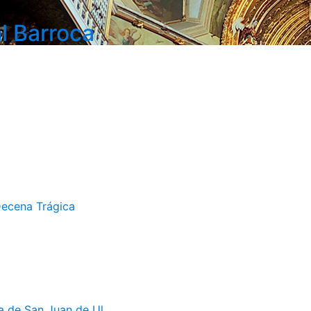
l Barroca
Decena Trágica
a de San Juan de Ul...