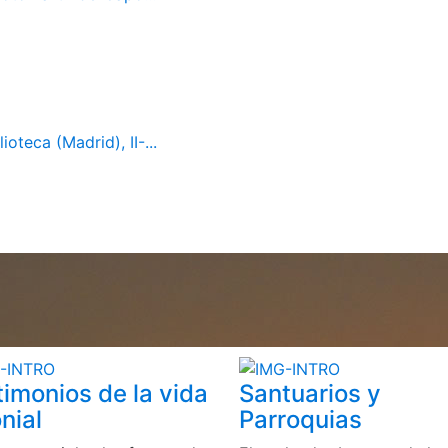
oteca (Madrid), II-...
timonios de la vida
Santuarios y
nial
Parroquias