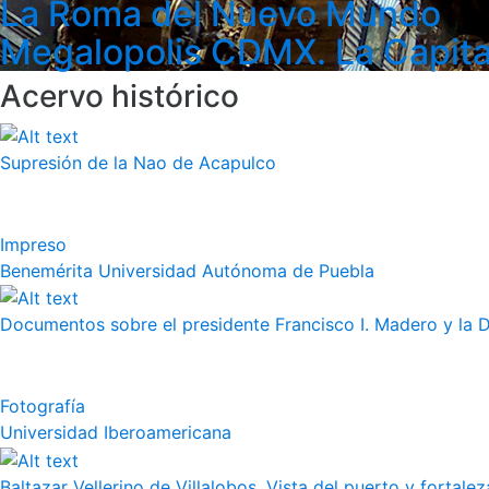
La Roma del Nuevo Mundo
Megalopolis CDMX. La Capita
Acervo histórico
Supresión de la Nao de Acapulco
Impreso
Benemérita Universidad Autónoma de Puebla
Documentos sobre el presidente Francisco I. Madero y la 
Fotografía
Universidad Iberoamericana
Baltazar Vellerino de Villalobos, Vista del puerto y fortalez