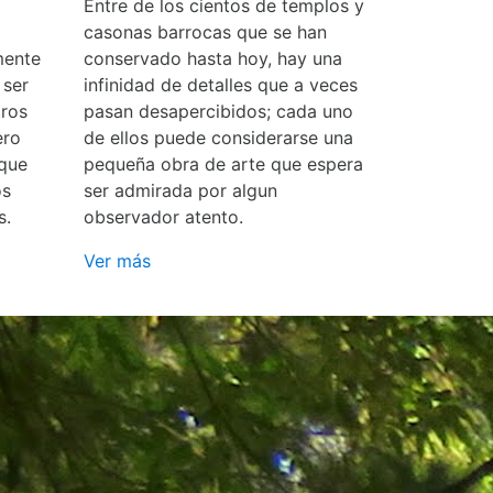
Entre de los cientos de templos y
casonas barrocas que se han
mente
conservado hasta hoy, hay una
 ser
infinidad de detalles que a veces
ros
pasan desapercibidos; cada uno
ero
de ellos puede considerarse una
 que
pequeña obra de arte que espera
os
ser admirada por algun
s.
observador atento.
Ver más