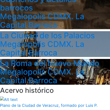
barrocos
Megalopolis CDMX. La
Capital Barroca
La Ciudad de los Palacios
Megalopolis CDMX. La
Capital Barroca
La Roma del Nuevo Mundo
Megalopolis CDMX. La
Capital Barroca
Acervo histórico
Plano de la Ciudad de Veracruz, formado por Luis P.