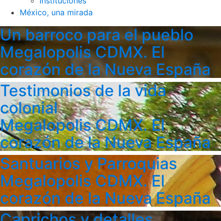
Instituciones
México, una mirada
Un barroco para el pueblo
Megalopolis CDMX. El
corazón de la Nueva España
Testimonios de la vida
colonial
Megalopolis CDMX. El
corazón de la Nueva España
Santuarios y Parroquias
Megalopolis CDMX. El
corazón de la Nueva España
Caprichos y detalles