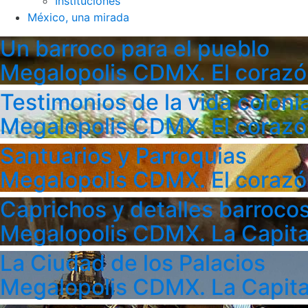
Instituciones
México, una mirada
Un barroco para el pueblo
Megalopolis CDMX. El corazó
Testimonios de la vida colonia
Megalopolis CDMX. El corazó
Santuarios y Parroquias
Megalopolis CDMX. El corazó
Caprichos y detalles barroco
Megalopolis CDMX. La Capita
La Ciudad de los Palacios
Megalopolis CDMX. La Capita