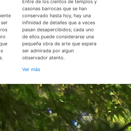
Entre de los cientos de templos y
casonas barrocas que se han
mente
conservado hasta hoy, hay una
 ser
infinidad de detalles que a veces
ros
pasan desapercibidos; cada uno
ero
de ellos puede considerarse una
 que
pequeña obra de arte que espera
os
ser admirada por algun
s.
observador atento.
Ver más