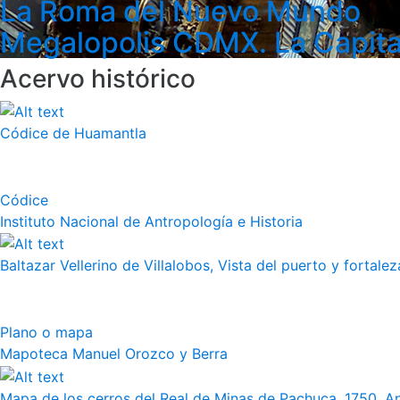
La Roma del Nuevo Mundo
Megalopolis CDMX. La Capita
Acervo histórico
Códice de Huamantla
Códice
Instituto Nacional de Antropología e Historia
Baltazar Vellerino de Villalobos, Vista del puerto y fortalez
Plano o mapa
Mapoteca Manuel Orozco y Berra
Mapa de los cerros del Real de Minas de Pachuca, 1750. 