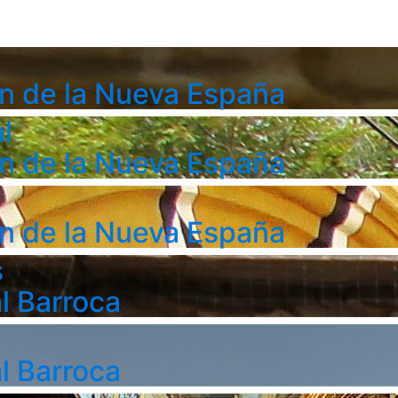
n de la Nueva España
l
n de la Nueva España
n de la Nueva España
s
l Barroca
l Barroca