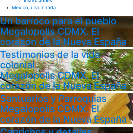
Instituciones
México, una mirada
Un barroco para el pueblo
Megalopolis CDMX. El
corazón de la Nueva España
Testimonios de la vida
colonial
Megalopolis CDMX. El
corazón de la Nueva España
Santuarios y Parroquias
Megalopolis CDMX. El
corazón de la Nueva España
Caprichos y detalles