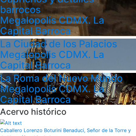
barrocos
Megalopolis CDMX. La
Capital Barroca
La Ciudad de los Palacios
Megalopolis CDMX. La
Capital Barroca
La Roma del Nuevo Mundo
Megalopolis CDMX. La
Capital Barroca
Acervo histórico
Caballero Lorenzo Boturini Benaduci, Señor de la Torre y