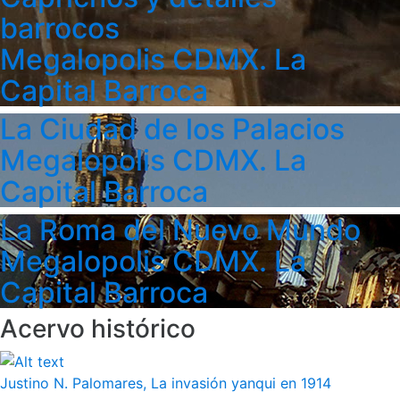
barrocos
Megalopolis CDMX. La
Capital Barroca
La Ciudad de los Palacios
Megalopolis CDMX. La
Capital Barroca
La Roma del Nuevo Mundo
Megalopolis CDMX. La
Capital Barroca
Acervo histórico
Justino N. Palomares, La invasión yanqui en 1914