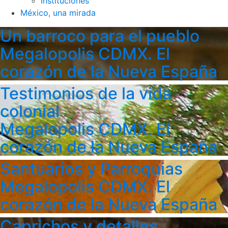
Instituciones
México, una mirada
Un barroco para el pueblo
Megalopolis CDMX. El
corazón de la Nueva España
Testimonios de la vida
colonial
Megalopolis CDMX. El
corazón de la Nueva España
Santuarios y Parroquias
Megalopolis CDMX. El
corazón de la Nueva España
Caprichos y detalles