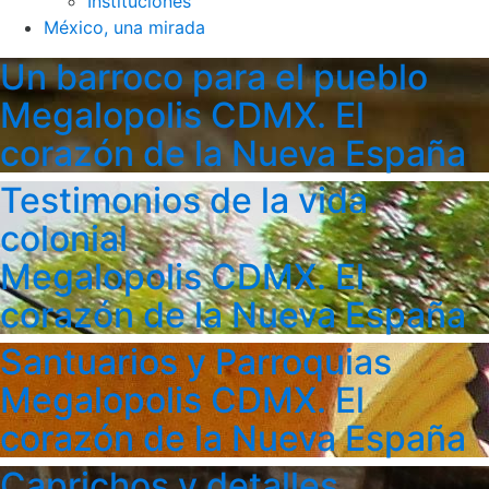
Instituciones
México, una mirada
Un barroco para el pueblo
Megalopolis CDMX. El
corazón de la Nueva España
Testimonios de la vida
colonial
Megalopolis CDMX. El
corazón de la Nueva España
Santuarios y Parroquias
Megalopolis CDMX. El
corazón de la Nueva España
Caprichos y detalles