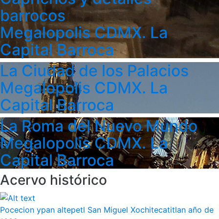
barrocos
Megalopolis CDMX. La
Capital Barroca
La Ciudad de los Palacios
Megalopolis CDMX. La
Capital Barroca
La Roma del Nuevo Mundo
Megalopolis CDMX. La
Capital Barroca
Acervo histórico
Pocecion ypan altepetl San Miguel Xochitecatitlan año de