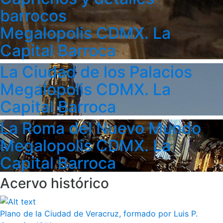
barrocos
Megalopolis CDMX. La
Capital Barroca
La Ciudad de los Palacios
Megalopolis CDMX. La
Capital Barroca
La Roma del Nuevo Mundo
Megalopolis CDMX. La
Capital Barroca
Acervo histórico
Plano de la Ciudad de Veracruz, formado por Luis P.