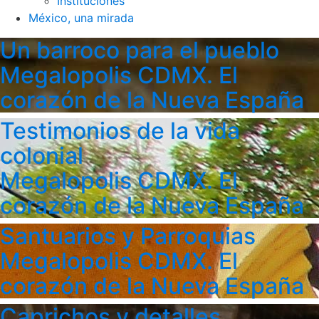
Instituciones
México, una mirada
Un barroco para el pueblo
Megalopolis CDMX. El
corazón de la Nueva España
Testimonios de la vida
colonial
Megalopolis CDMX. El
corazón de la Nueva España
Santuarios y Parroquias
Megalopolis CDMX. El
corazón de la Nueva España
Caprichos y detalles