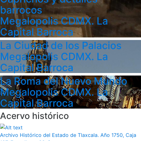
barrocos
Megalopolis CDMX. La
Capital Barroca
La Ciudad de los Palacios
Megalopolis CDMX. La
Capital Barroca
La Roma del Nuevo Mundo
Megalopolis CDMX. La
Capital Barroca
Acervo histórico
Archivo Histórico del Estado de Tlaxcala. Año 1750, Caja