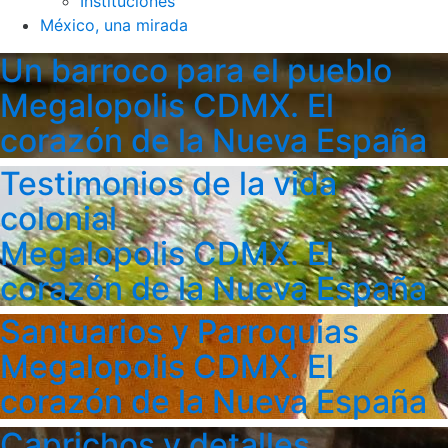
Instituciones
México, una mirada
Un barroco para el pueblo
Megalopolis CDMX. El
corazón de la Nueva España
Testimonios de la vida
colonial
Megalopolis CDMX. El
corazón de la Nueva España
Santuarios y Parroquias
Megalopolis CDMX. El
corazón de la Nueva España
Caprichos y detalles