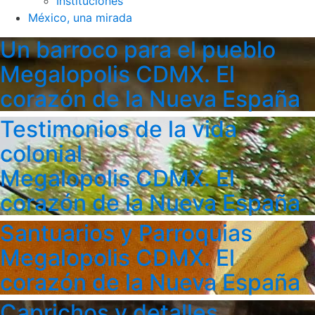
Instituciones
México, una mirada
Un barroco para el pueblo
Megalopolis CDMX. El
corazón de la Nueva España
Testimonios de la vida
colonial
Megalopolis CDMX. El
corazón de la Nueva España
Santuarios y Parroquias
Megalopolis CDMX. El
corazón de la Nueva España
Caprichos y detalles