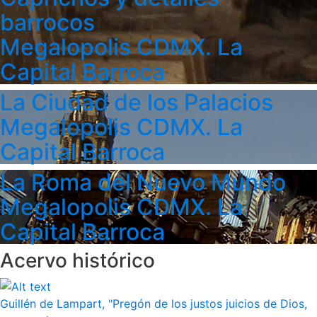
barrocos
Megalopolis CDMX. La
Capital Barroca
La Ciudad de los Palacios
Megalopolis CDMX. La
Capital Barroca
La Roma del Nuevo Mundo
Megalopolis CDMX. La
Capital Barroca
Acervo histórico
Guillén de Lampart, "Pregón de los justos juicios de Dios,