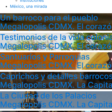
Instituciones
México, una mirada
Un barroco para el pueblo
Megalopolis CDMX. El corazó
Testimonios de la vida colonia
Megalopolis CDMX. El corazó
Santuarios y Parroquias
Megalopolis CDMX. El corazó
Caprichos y detalles barroco
Megalopolis CDMX. La Capita
La Ciudad de los Palacios
Megalopolis CDMX. La Capita