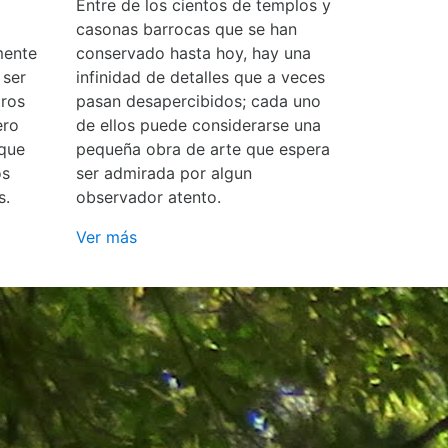
Entre de los cientos de templos y
casonas barrocas que se han
mente
conservado hasta hoy, hay una
 ser
infinidad de detalles que a veces
ros
pasan desapercibidos; cada uno
ero
de ellos puede considerarse una
 que
pequeña obra de arte que espera
os
ser admirada por algun
s.
observador atento.
Ver más