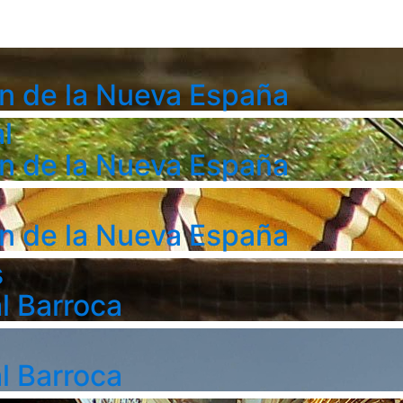
n de la Nueva España
l
n de la Nueva España
n de la Nueva España
s
l Barroca
l Barroca