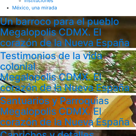
Instituciones
México, una mirada
Un barroco para el pueblo
Megalopolis CDMX. El
corazón de la Nueva España
Testimonios de la vida
colonial
Megalopolis CDMX. El
corazón de la Nueva España
Santuarios y Parroquias
Megalopolis CDMX. El
corazón de la Nueva España
Caprichos y detalles