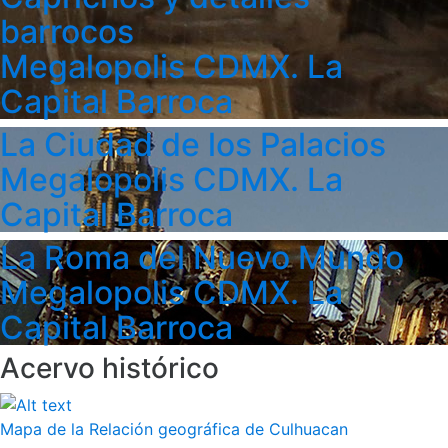
barrocos
Megalopolis CDMX. La
Capital Barroca
La Ciudad de los Palacios
Megalopolis CDMX. La
Capital Barroca
La Roma del Nuevo Mundo
Megalopolis CDMX. La
Capital Barroca
Acervo histórico
Mapa de la Relación geográfica de Culhuacan