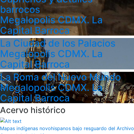
barrocos
Megalopolis CDMX. La
Capital Barroca
La Ciudad de los Palacios
Megalopolis CDMX. La
Capital Barroca
La Roma del Nuevo Mundo
Megalopolis CDMX. La
Capital Barroca
Acervo histórico
Mapas indígenas novohispanos bajo resguardo del Archivo