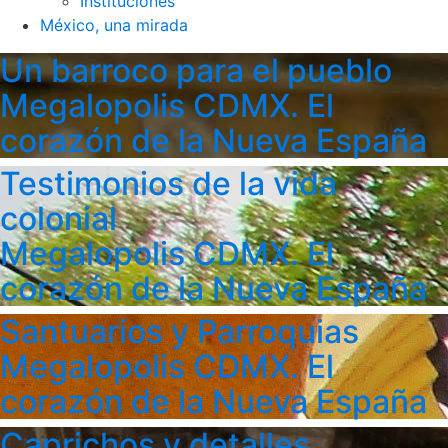
Instituciones
México, una mirada
Un barroco para el pueblo
Megalopolis CDMX. El
corazón de la Nueva España
Testimonios de la vida
colonial
Megalopolis CDMX. El
corazón de la Nueva España
Santuarios y Parroquias
Megalopolis CDMX. El
corazón de la Nueva España
Caprichos y detalles