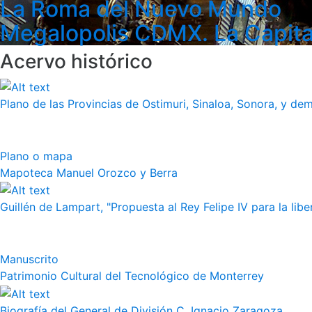
La Roma del Nuevo Mundo
Megalopolis CDMX. La Capita
Acervo histórico
Plano de las Provincias de Ostimuri, Sinaloa, Sonora, y dem
Plano o mapa
Mapoteca Manuel Orozco y Berra
Guillén de Lampart, "Propuesta al Rey Felipe IV para la liber
Manuscrito
Patrimonio Cultural del Tecnológico de Monterrey
Biografía del General de División C. Ignacio Zaragoza