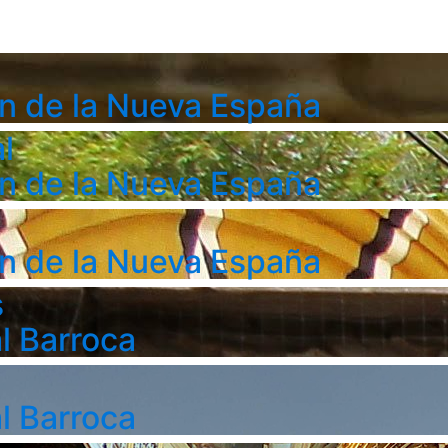
n de la Nueva España
l
n de la Nueva España
n de la Nueva España
s
l Barroca
l Barroca