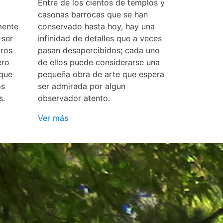
Entre de los cientos de templos y
casonas barrocas que se han
mente
conservado hasta hoy, hay una
 ser
infinidad de detalles que a veces
ros
pasan desapercibidos; cada uno
ero
de ellos puede considerarse una
 que
pequeña obra de arte que espera
os
ser admirada por algun
s.
observador atento.
Ver más