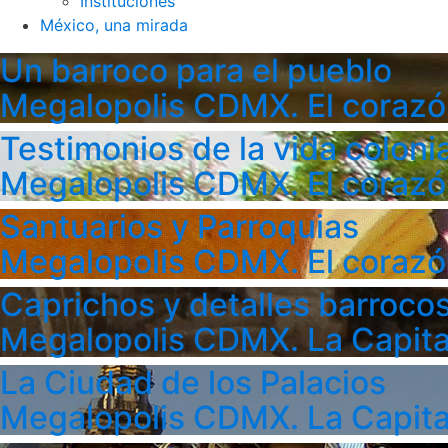
Instituciones
México, una mirada
Un barroco para el pueblo
Megalopolis CDMX. El corazó
Testimonios de la vida colonia
Megalopolis CDMX. El corazó
Santuarios y Parroquias
Megalopolis CDMX. El corazó
Caprichos y detalles barroco
Megalopolis CDMX. La Capita
La Ciudad de los Palacios
Megalopolis CDMX. La Capita