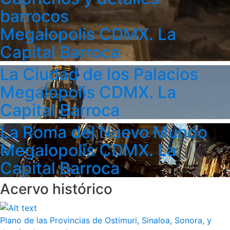
barrocos
Megalopolis CDMX. La
Capital Barroca
La Ciudad de los Palacios
Megalopolis CDMX. La
Capital Barroca
La Roma del Nuevo Mundo
Megalopolis CDMX. La
Capital Barroca
Acervo histórico
Plano de las Provincias de Ostimuri, Sinaloa, Sonora, y