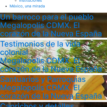
Instituciones
México, una mirada
Un barroco para el pueblo
Megalopolis CDMX. El
corazón de la Nueva España
Testimonios de la vida
colonial
Megalopolis CDMX. El
corazón de la Nueva España
Santuarios y Parroquias
Megalopolis CDMX. El
corazón de la Nueva España
Caprichos y detalles