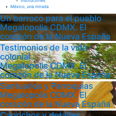
Instituciones
México, una mirada
Un barroco para el pueblo
Megalopolis CDMX. El
corazón de la Nueva España
Testimonios de la vida
colonial
Megalopolis CDMX. El
corazón de la Nueva España
Santuarios y Parroquias
Megalopolis CDMX. El
corazón de la Nueva España
Caprichos y detalles