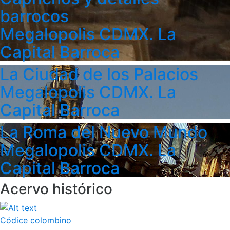
barrocos
Megalopolis CDMX. La
Capital Barroca
La Ciudad de los Palacios
Megalopolis CDMX. La
Capital Barroca
La Roma del Nuevo Mundo
Megalopolis CDMX. La
Capital Barroca
Acervo histórico
Códice colombino