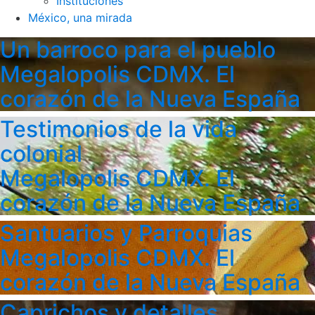
Instituciones
México, una mirada
Un barroco para el pueblo
Megalopolis CDMX. El
corazón de la Nueva España
Testimonios de la vida
colonial
Megalopolis CDMX. El
corazón de la Nueva España
Santuarios y Parroquias
Megalopolis CDMX. El
corazón de la Nueva España
Caprichos y detalles