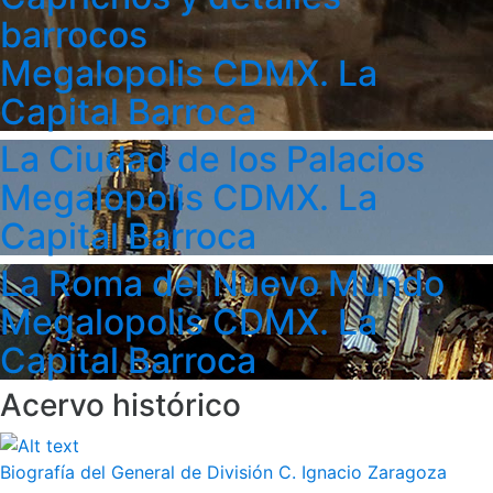
barrocos
Megalopolis CDMX. La
Capital Barroca
La Ciudad de los Palacios
Megalopolis CDMX. La
Capital Barroca
La Roma del Nuevo Mundo
Megalopolis CDMX. La
Capital Barroca
Acervo histórico
Biografía del General de División C. Ignacio Zaragoza