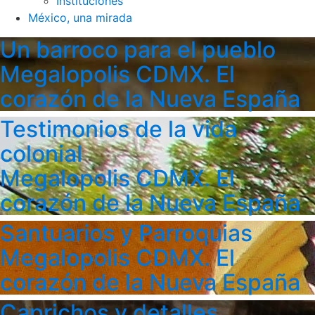
Instituciones
México, una mirada
Un barroco para el pueblo
Megalopolis CDMX. El
corazón de la Nueva España
Testimonios de la vida
colonial
Megalopolis CDMX. El
corazón de la Nueva España
Santuarios y Parroquias
Megalopolis CDMX. El
corazón de la Nueva España
Caprichos y detalles