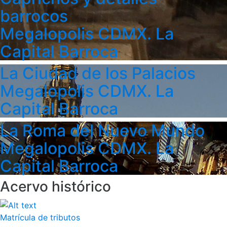
barrocos
Megalopolis CDMX. La
Capital Barroca
La Ciudad de los Palacios
Megalopolis CDMX. La
Capital Barroca
La Roma del Nuevo Mundo
Megalopolis CDMX. La
Capital Barroca
Acervo histórico
Matrícula de tributos