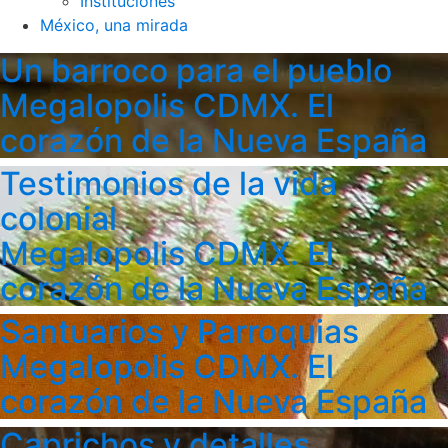
Instituciones
México, una mirada
Un barroco para el pueblo
Megalopolis CDMX. El
corazón de la Nueva España
Testimonios de la vida
colonial
Megalopolis CDMX. El
corazón de la Nueva España
Santuarios y Parroquias
Megalopolis CDMX. El
corazón de la Nueva España
Caprichos y detalles