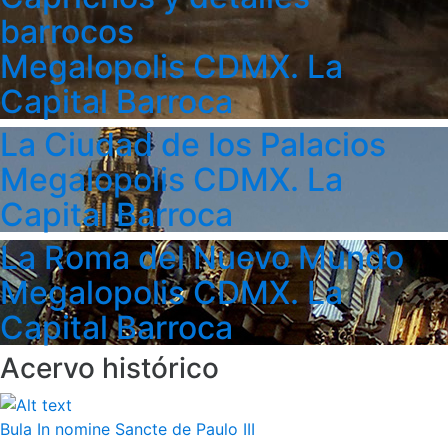
barrocos
Megalopolis CDMX. La
Capital Barroca
La Ciudad de los Palacios
Megalopolis CDMX. La
Capital Barroca
La Roma del Nuevo Mundo
Megalopolis CDMX. La
Capital Barroca
Acervo histórico
Bula In nomine Sancte de Paulo III