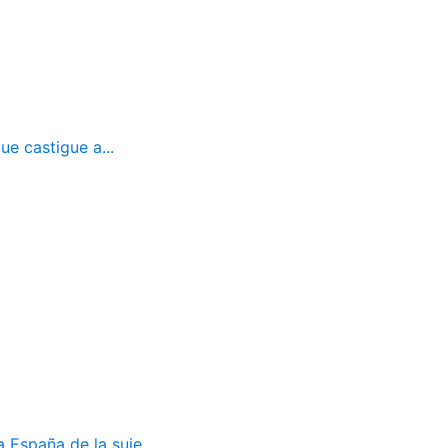
ue castigue a...
 España de la suje...