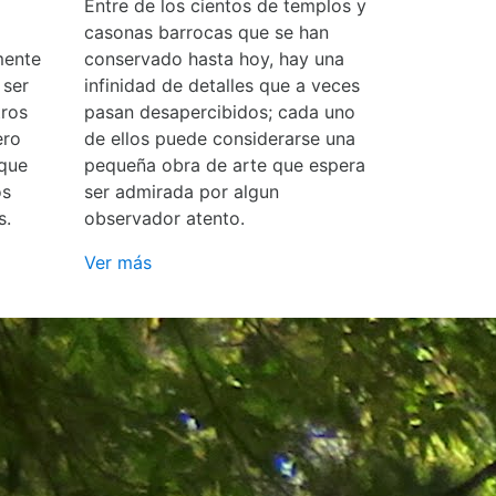
Entre de los cientos de templos y
casonas barrocas que se han
mente
conservado hasta hoy, hay una
 ser
infinidad de detalles que a veces
ros
pasan desapercibidos; cada uno
ero
de ellos puede considerarse una
 que
pequeña obra de arte que espera
os
ser admirada por algun
s.
observador atento.
Ver más