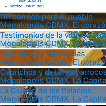
Instituciones
México, una mirada
Un barroco para el pueblo
Megalopolis CDMX. El corazó
Testimonios de la vida colonia
Megalopolis CDMX. El corazó
Santuarios y Parroquias
Megalopolis CDMX. El corazó
Caprichos y detalles barroco
Megalopolis CDMX. La Capita
La Ciudad de los Palacios
Megalopolis CDMX. La Capita