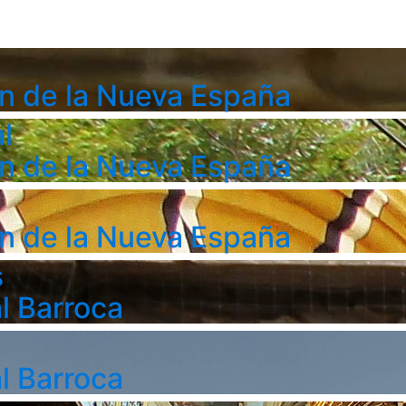
n de la Nueva España
l
n de la Nueva España
n de la Nueva España
s
l Barroca
l Barroca