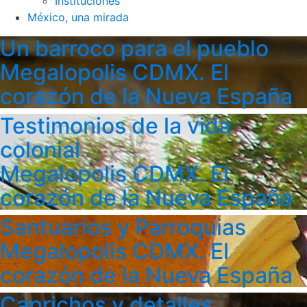
Instituciones
México, una mirada
Un barroco para el pueblo
Megalopolis CDMX. El
corazón de la Nueva España
Testimonios de la vida
colonial
Megalopolis CDMX. El
corazón de la Nueva España
Santuarios y Parroquias
Megalopolis CDMX. El
corazón de la Nueva España
Caprichos y detalles