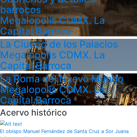
barrocos
Megalopolis CDMX. La
Capital Barroca
La Ciudad de los Palacios
Megalopolis CDMX. La
Capital Barroca
La Roma del Nuevo Mundo
Megalopolis CDMX. La
Capital Barroca
Acervo histórico
El obispo Manuel Fernández de Santa Cruz a Sor Juana