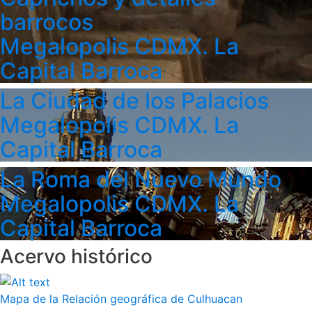
barrocos
Megalopolis CDMX. La
Capital Barroca
La Ciudad de los Palacios
Megalopolis CDMX. La
Capital Barroca
La Roma del Nuevo Mundo
Megalopolis CDMX. La
Capital Barroca
Acervo histórico
Mapa de la Relación geográfica de Culhuacan