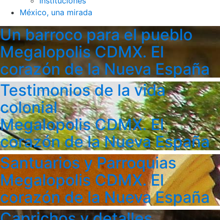
Instituciones
México, una mirada
Un barroco para el pueblo
Megalopolis CDMX. El
corazón de la Nueva España
Testimonios de la vida
colonial
Megalopolis CDMX. El
corazón de la Nueva España
Santuarios y Parroquias
Megalopolis CDMX. El
corazón de la Nueva España
Caprichos y detalles