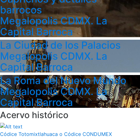
barrocos
Megalopolis CDMX. La
Capital Barroca
La Ciudad de los Palacios
Megalopolis CDMX. La
Capital Barroca
La Roma del Nuevo Mundo
Megalopolis CDMX. La
Capital Barroca
Acervo histórico
Códice Totomixtlahuaca o Códice CONDUMEX