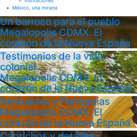
Instituciones
México, una mirada
Un barroco para el pueblo
Megalopolis CDMX. El
corazón de la Nueva España
Testimonios de la vida
colonial
Megalopolis CDMX. El
corazón de la Nueva España
Santuarios y Parroquias
Megalopolis CDMX. El
corazón de la Nueva España
Caprichos y detalles