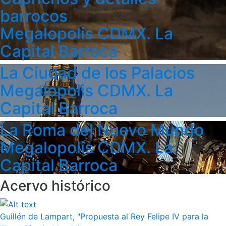
barrocos
Megalopolis CDMX. La
Capital Barroca
La Ciudad de los Palacios
Megalopolis CDMX. La
Capital Barroca
La Roma del Nuevo Mundo
Megalopolis CDMX. La
Capital Barroca
Acervo histórico
Guillén de Lampart, "Propuesta al Rey Felipe IV para la