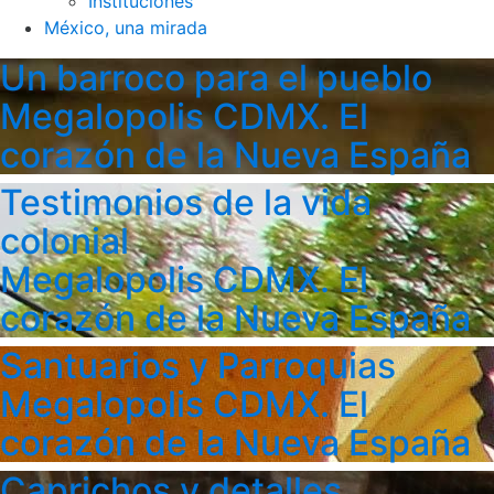
Instituciones
México, una mirada
Un barroco para el pueblo
Megalopolis CDMX. El
corazón de la Nueva España
Testimonios de la vida
colonial
Megalopolis CDMX. El
corazón de la Nueva España
Santuarios y Parroquias
Megalopolis CDMX. El
corazón de la Nueva España
Caprichos y detalles