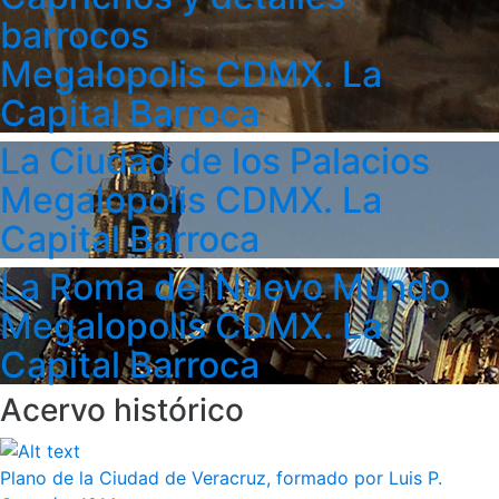
barrocos
Megalopolis CDMX. La
Capital Barroca
La Ciudad de los Palacios
Megalopolis CDMX. La
Capital Barroca
La Roma del Nuevo Mundo
Megalopolis CDMX. La
Capital Barroca
Acervo histórico
Plano de la Ciudad de Veracruz, formado por Luis P.