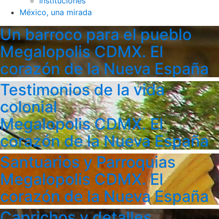
Instituciones
México, una mirada
Un barroco para el pueblo
Megalopolis CDMX. El
corazón de la Nueva España
Testimonios de la vida
colonial
Megalopolis CDMX. El
corazón de la Nueva España
Santuarios y Parroquias
Megalopolis CDMX. El
corazón de la Nueva España
Caprichos y detalles