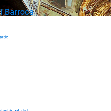
l Barroca
bardo
ntrional, de l...