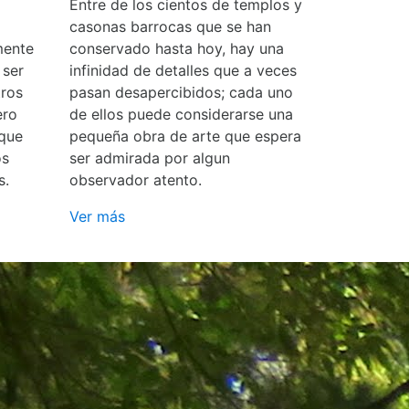
Entre de los cientos de templos y
casonas barrocas que se han
mente
conservado hasta hoy, hay una
 ser
infinidad de detalles que a veces
ros
pasan desapercibidos; cada uno
ero
de ellos puede considerarse una
 que
pequeña obra de arte que espera
os
ser admirada por algun
s.
observador atento.
Ver más