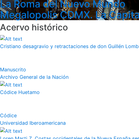
La Roma del Nuevo Mundo
Megalopolis CDMX. La Capita
Acervo histórico
Cristiano desagravio y retractaciones de don Guillén Lom
Manuscrito
Archivo General de la Nación
Códice Huetamo
Códice
Universidad Iberoamericana
Loren Marti Z. Costas occidentales de la Nueva España septe