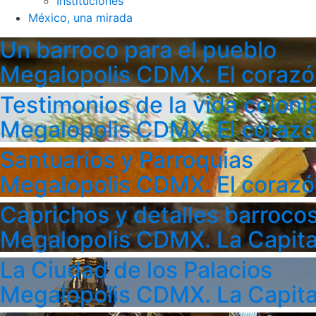
Instituciones
México, una mirada
Un barroco para el pueblo
Megalopolis CDMX. El corazó
Testimonios de la vida colonia
Megalopolis CDMX. El corazó
Santuarios y Parroquias
Megalopolis CDMX. El corazó
Caprichos y detalles barroco
Megalopolis CDMX. La Capita
La Ciudad de los Palacios
Megalopolis CDMX. La Capita