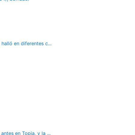
alló en diferentes c...
ntes en Topia, y la ...