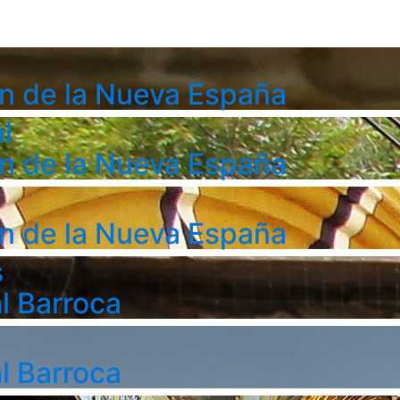
n de la Nueva España
l
n de la Nueva España
n de la Nueva España
s
l Barroca
l Barroca