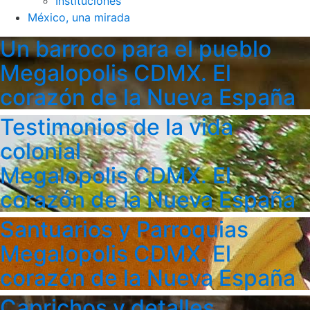
Instituciones
México, una mirada
Un barroco para el pueblo
Megalopolis CDMX. El
corazón de la Nueva España
Testimonios de la vida
colonial
Megalopolis CDMX. El
corazón de la Nueva España
Santuarios y Parroquias
Megalopolis CDMX. El
corazón de la Nueva España
Caprichos y detalles