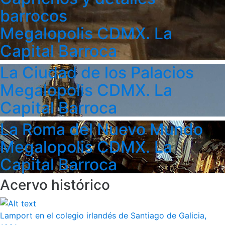
barrocos
Megalopolis CDMX. La
Capital Barroca
La Ciudad de los Palacios
Megalopolis CDMX. La
Capital Barroca
La Roma del Nuevo Mundo
Megalopolis CDMX. La
Capital Barroca
Acervo histórico
Lamport en el colegio irlandés de Santiago de Galicia,